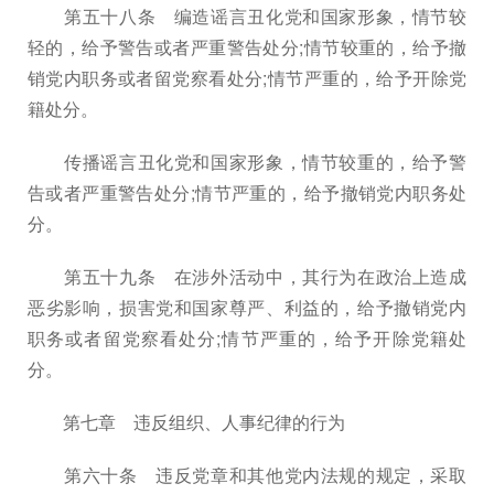
第五十八条 编造谣言丑化党和国家形象，情节较
轻的，给予警告或者严重警告处分;情节较重的，给予撤
销党内职务或者留党察看处分;情节严重的，给予开除党
籍处分。
传播谣言丑化党和国家形象，情节较重的，给予警
告或者严重警告处分;情节严重的，给予撤销党内职务处
分。
第五十九条 在涉外活动中，其行为在政治上造成
恶劣影响，损害党和国家尊严、利益的，给予撤销党内
职务或者留党察看处分;情节严重的，给予开除党籍处
分。
第七章 违反组织、人事纪律的行为
第六十条 违反党章和其他党内法规的规定，采取