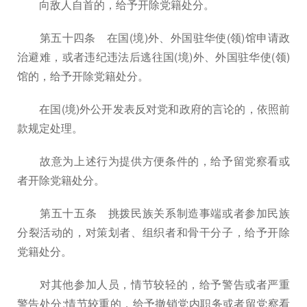
向敌人自首的，给予开除党籍处分。
第五十四条 在国(境)外、外国驻华使(领)馆申请政
治避难，或者违纪违法后逃往国(境)外、外国驻华使(领)
馆的，给予开除党籍处分。
在国(境)外公开发表反对党和政府的言论的，依照前
款规定处理。
故意为上述行为提供方便条件的，给予留党察看或
者开除党籍处分。
第五十五条 挑拨民族关系制造事端或者参加民族
分裂活动的，对策划者、组织者和骨干分子，给予开除
党籍处分。
对其他参加人员，情节较轻的，给予警告或者严重
警告处分;情节较重的，给予撤销党内职务或者留党察看