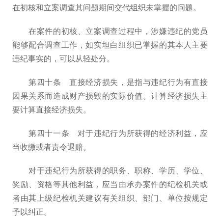
在初核和立案调查其问题期间交代组织未掌握的问题。
在案件的初核、立案调查过程中，涉嫌违纪的党员
能够配合调查工作，如实坦白组织已掌握的其本人主要
违纪事实的，可以从轻处分。
第四十条 直接经济损失，是指与违纪行为有直接
因果关系而造成财产损毁的实际价值。计算经济损失主
要计算直接经济损失。
第四十一条 对于违纪行为所获得的经济利益，应
当收缴或者责令退赔。
对于违纪行为所获得的职务、职称、学历、学位、
奖励、资格等其他利益，应当由承办案件的纪检机关或
者由其上级纪检机关建议有关组织、部门、单位按规定
予以纠正。