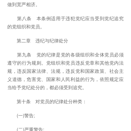
做到宽严相济。
第八条 本条例适用于违犯党纪应当受到党纪追究
的党组织和党员。
第二章 违纪与纪律处分
第九条 党的纪律是党的各级组织和全体党员必须
遵守的行为规则。党组织和党员违反党章和其他党内法
规，违反国家法律、法规，违反党和国家政策、社会主
义道德，危害党、国家和人民利益的行为，依照规定应
当给予党纪处分的，都必须受到追究。
第十条 对党员的纪律处分种类：
(一)警告;
(二)严重警告;