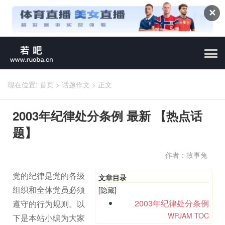
✕
现在位置:
首页
>
话题作文
>
正文
2003年纪律处分条例 最新 【热点话
题】
作者：故事兔
党的纪律是党的各级
文章目录
组织和全体党员必须
[隐藏]
2003年纪律处分条例
遵守的行为规则。以
WPJAM TOC
下是本站小编为大家