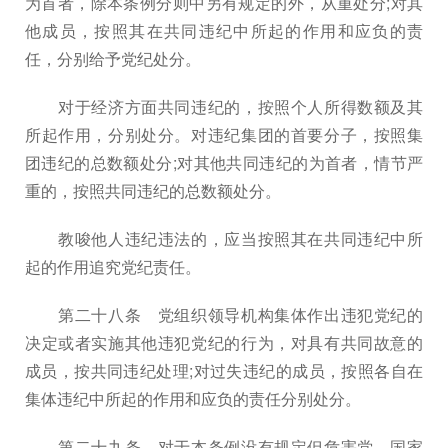
为首者，除本条例分则中另有规定的外，从重处分;对其
他成员，按照其在共同违纪中所起的作用和应负的责
任，分别给予党纪处分。
对于经济方面共同违纪的，按照个人所得数额及其
所起作用，分别处分。对违纪集团的首要分子，按照集
团违纪的总数额处分;对其他共同违纪的为首者，情节严
重的，按照共同违纪的总数额处分。
教唆他人违纪违法的，应当按照其在共同违纪中所
起的作用追究党纪责任。
第二十八条 党组织领导机构集体作出违犯党纪的
决定或者实施其他违犯党纪的行为，对具有共同故意的
成员，按共同违纪处理;对过失违纪的成员，按照各自在
集体违纪中所起的作用和应负的责任分别处分。
第二十九条 对于本条例没有规定但危害党、国家