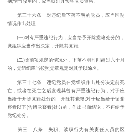
期;情节较重的，应当取消其预备党员资格。
第三十六条 对违纪后下落不明的党员，应当区别
情况作出处理：
(一)对有严重违纪行为，应当给予开除党籍处分的，
党组织应当作出决定，开除其党籍;
(二)除前项规定的情况外，下落不明时间超过六个月
的，党组织应当按照党章规定对其予以除名。
第三十七条 违纪党员在党组织作出处分决定前死
亡，或者在死亡之后发现其曾有严重违纪行为，对于应
当给予开除党籍处分的，开除其党籍;对于应当给予留党
察看以下(含留党察看)处分的，作出书面结论，不再给予
党纪处分。
第三十八条 失职、渎职行为有关责任人员的区