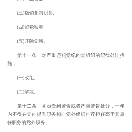
(三)撤销党内职务;
(四)留党察看;
(五)开除党籍。
第十一条 对严重违犯党纪的党组织的纪律处理措
施：
(一)改组;
(二)解散。
第十二条 党员受到警告或者严重警告处分，一年
内不得在党内提升职务和向党外组织推荐担任高于其原
任职务的党外职务。