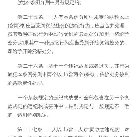
(六)本条例分则中另有规定的。
第二十五条 一人有本条例分则中规定的两种以上
(含两种)应当受到党纪处分的违纪行为，应当合并处理，
按其数种违纪行为中应当受到的最高处分加重一档给予
处分;如果其中一种违纪行为应当受到开除党籍处分的，
即给予开除党籍处分。
第二十六条 基于一个违纪故意或者过失，其行为
触犯本条例分则中两个以上(含两个)条款，依照处分较重
的条款定性处理。
一个条款规定的违纪构成要件全部包含在另一个条
款规定的违纪构成要件中，特别规定与一般规定不一致
的，适用特别规定。
第二十七条 二人以上(含二人)共同故意违纪的，对