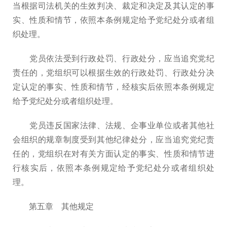
当根据司法机关的生效判决、裁定和决定及其认定的事
实、性质和情节，依照本条例规定给予党纪处分或者组
织处理。
党员依法受到行政处罚、行政处分，应当追究党纪
责任的，党组织可以根据生效的行政处罚、行政处分决
定认定的事实、性质和情节，经核实后依照本条例规定
给予党纪处分或者组织处理。
党员违反国家法律、法规、企事业单位或者其他社
会组织的规章制度受到其他纪律处分，应当追究党纪责
任的，党组织在对有关方面认定的事实、性质和情节进
行核实后，依照本条例规定给予党纪处分或者组织处
理。
第五章 其他规定