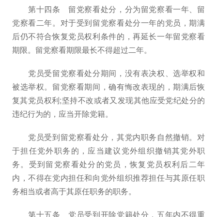
第十四条 留党察看处分，分为留党察看一年、留
党察看二年。对于受到留党察看处分一年的党员，期满
后仍不符合恢复党员权利条件的，再延长一年留党察看
期限。留党察看期限最长不得超过二年。
党员受留党察看处分期间，没有表决权、选举权和
被选举权。留党察看期间，确有悔改表现的，期满后恢
复其党员权利;坚持不改或者又发现其他应受党纪处分的
违纪行为的，应当开除党籍。
党员受到留党察看处分，其党内职务自然撤销。对
于担任党外职务的，应当建议党外组织撤销其党外职
务。受到留党察看处分的党员，恢复党员权利后二年
内，不得在党内担任和向党外组织推荐担任与其原任职
务相当或者高于其原任职务的职务。
第十五条 党员受到开除党籍处分，五年内不得重