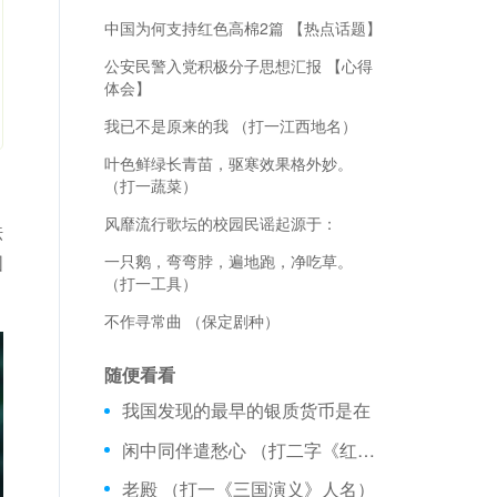
中国为何支持红色高棉2篇 【热点话题】
公安民警入党积极分子思想汇报 【心得
体会】
我已不是原来的我 （打一江西地名）
叶色鲜绿长青苗，驱寒效果格外妙。
（打一蔬菜）
，
风靡流行歌坛的校园民谣起源于：
祛
固
一只鹅，弯弯脖，遍地跑，净吃草。
（打一工具）
不作寻常曲 （保定剧种）
随便看看
我国发现的最早的银质货币是在
闲中同伴遣愁心 （打二字《红楼梦》人名）
老殿 （打一《三国演义》人名）