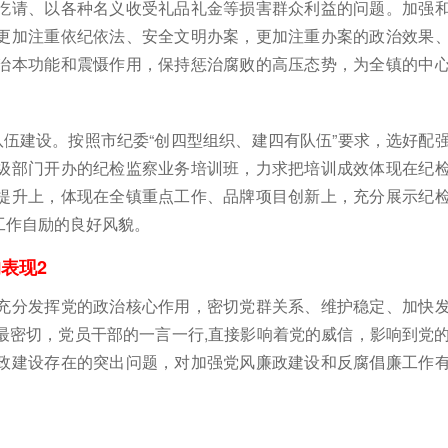
吃请、以各种名义收受礼品礼金等损害群众利益的问题。加强
更加注重依纪依法、安全文明办案，更加注重办案的政治效果
治本功能和震慑作用，保持惩治腐败的高压态势，为全镇的中
伍建设。按照市纪委“创四型组织、建四有队伍”要求，选好配
级部门开办的纪检监察业务培训班，力求把培训成效体现在纪
提升上，体现在全镇重点工作、品牌项目创新上，充分展示纪
工作自励的良好风貌。
表现2
分发挥党的政治核心作用，密切党群关系、维护稳定、加快
最密切，党员干部的一言一行,直接影响着党的威信，影响到党
政建设存在的突出问题，对加强党风廉政建设和反腐倡廉工作