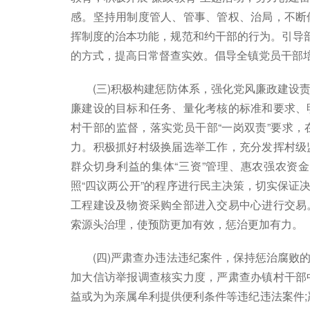
感。坚持用制度管人、管事、管权、治局，不断
挥制度的治本功能，规范和约干部的行为。引导部
的方式，提高日常督查实效。倡导全镇党员干部
(三)积极构建惩防体系，强化党风廉政建设责
廉建设的目标和任务、量化考核的标准和要求、
村干部的监督，落实党员干部“一岗双责”要求
力。积极抓好村级换届选举工作，充分发挥村级
群众切身利益的集体“三资”管理、惠农强农资
照“四议两公开”的程序进行民主决策，切实保证
工程建设及物资采购全部进入交易中心进行交易
索源头治理，使预防更加有效，惩治更加有力。
(四)严肃查办违法违纪案件，保持惩治腐败的
加大信访举报调查核实力度，严肃查办镇村干部
益或为为亲属牟利提供便利条件等违纪违法案件;