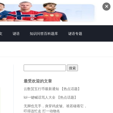
✕
文
谜语
知识问答百科题库
谜语专题
搜
索：
最受欢迎的文章
云数贸五行币最新通知 【热点话题】
lol一键喊话骂人大全 【热点话题】
无脚也无手，身穿鸡皮皱。谁若碰着它，
吓得连忙走 打一动物名