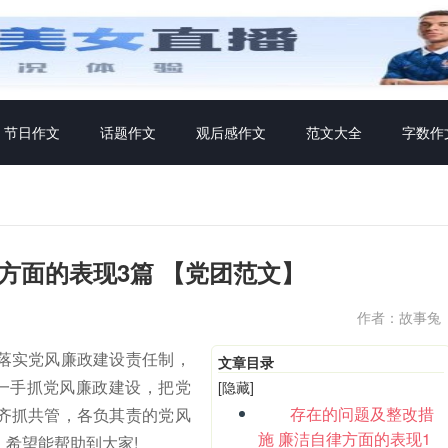
节日作文
话题作文
观后感作文
范文大全
字数作
方面的表现3篇 【党团范文】
作者：故事兔
落实党风廉政建设责任制，
文章目录
，一手抓党风廉政建设，把党
[隐藏]
存在的问题及整改措
齐抓共管，各负其责的党风
施 廉洁自律方面的表现1
希望能帮助到大家!