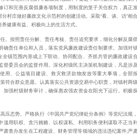
修订和完善反腐倡廉各项制度，用制度的笼子关住权力，真正
分村庄做好廉政文化示范村的创建活动。采取“看、谈、访”相
培养健康有益、积极向上的生活方式。
任。按照责任分解、责任考核、责任追究要求，细化分解反腐
明确责任单位和人员，落实党风廉政建设责任制要求。加强对
，在全镇范围内形成上下联动、协同配合、齐抓共管的廉政建设
监督委员会的监督作用。深化村级民主决策机制建设，凡是涉
金使用、公益项目建设、救灾救济款物发放等重大事项，全部
决策符合群众意愿。认真落实公共资源交易中心职责，对镇村两
。加强村级财务审计，确保惠农强农资金在阳光下运行。积极
高压态势。严格执行《中国共产党纪律处分条例》等党纪法规
中滥用职权、贪污贿赂、以权谋私、利用职务便利谋取不正当
严肃查办发生在工程建设、财务管理等领域的违法违纪案件;严