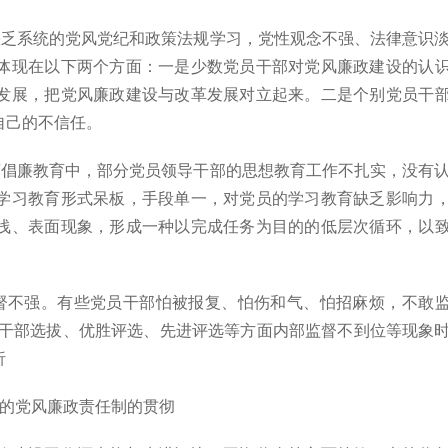
乏系统的党风党纪和政策法规学习，党性观念不强、法律意识
体现在以下两个方面：一是少数党员干部对党风廉政建设的认
发展，把党风廉政建设与改革发展对立起来。二是个别党员干
自己的不信任。
倡廉教育中，部分党员领导干部的思想教育工作不扎实，没有
学习教育形式呆板，手段单一，对党员的学习教育缺乏影响力
浅、表面现象，形成一种以完成任务为目的的低层次循环，以
不强。有些党员干部怕被报复、怕伤和气、怕招麻烦，不敢
在干部选拔、优胜评选、先进评选等方面内部监督不到位等现象
析
的党风廉政责任制的贯彻