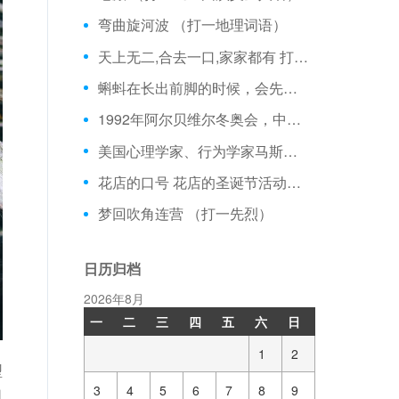
弯曲旋河波 （打一地理词语）
天上无二,合去一口,家家都有 打一字
蝌蚪在长出前脚的时候，会先长哪一边？
1992年阿尔贝维尔冬奥会，中国运动员( )在速度滑冰项目上获得两枚宝贵的银牌，结束了我国在冬奥会上未获奖牌的历史。 【热点话题】
美国心理学家、行为学家马斯洛认为人的最高级需要是什么
花店的口号 花店的圣诞节活动口号 【热点话题】
梦回吹角连营 （打一先烈）
日历归档
2026年8月
一
二
三
四
五
六
日
1
2
型
3
4
5
6
7
8
9
同