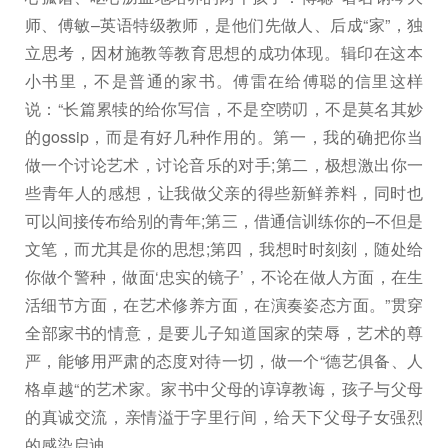
师、傅敏–英语特级教师，是他们先做人、后成“家”，独
立思考，因材施教等教育思想的成功体现。辑印在这本
小书里，不是普通的家书。傅雷在给傅聪的信里这样
说：“长篇累犊的给你写信，不是空唠叨，不是莫名其妙
的gossip，而是有好几种作用的。第一，我的确把你当
做一个讨论艺术，讨论音乐的对手;第二，极想激出你一
些青年人的感想，让我做父亲的得些新鲜养料，同时也
可以间接传布给别的青年;第三，借通信训练你的–不但是
文笔，而尤其是你的思想;第四，我想时时刻刻，随处给
你做个警种，做面‘忠实的镜子’，不论在做人方面，在生
活细节方面，在艺术修养方面，在演奏姿态方面。”贯穿
全部家书的情意，是要儿子知道国家的荣辱，艺术的尊
严，能够用严肃的态度对待一切，做一个“德艺俱备、人
格卓越“的艺术家。家书中父母的谆谆教诲，孩子与父母
的真诚交流，亲情溢于字里行间，给天下父母子女强烈
的感染启迪。