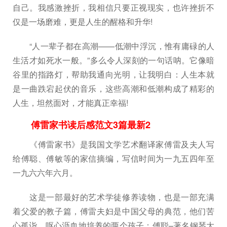
自己。我感激挫折，我相信只要正视现实，也许挫折不
仅是一场磨难，更是人生的醒格和升华!
“人一辈子都在高潮——低潮中浮沉，惟有庸碌的人
生活才如死水一般。”多么令人深刻的一句话呐。它像暗
谷里的指路灯，帮助我通向光明，让我明白：人生本就
是一曲跌宕起伏的音乐，这些高潮和低潮构成了精彩的
人生，坦然面对，才能真正幸福!
傅雷家书读后感范文3篇最新2
《傅雷家书》是我国文学艺术翻译家傅雷及夫人写
给傅聪、傅敏等的家信摘编，写信时间为一九五四年至
一九六六年六月。
这是一部最好的艺术学徒修养读物，也是一部充满
着父爱的教子篇，傅雷夫妇是中国父母的典范，他们苦
心孤诣、呕心沥血地培养的两个孩子：傅聪–著名钢琴大