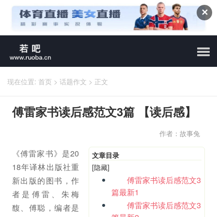
✕
现在位置:
首页
>
话题作文
>
正文
傅雷家书读后感范文3篇 【读后感】
作者：故事兔
《傅雷家书》是20
文章目录
18年译林出版社重
[隐藏]
傅雷家书读后感范文3
新出版的图书，作
篇最新1
者是傅雷、朱梅
傅雷家书读后感范文3
馥、傅聪，编者是