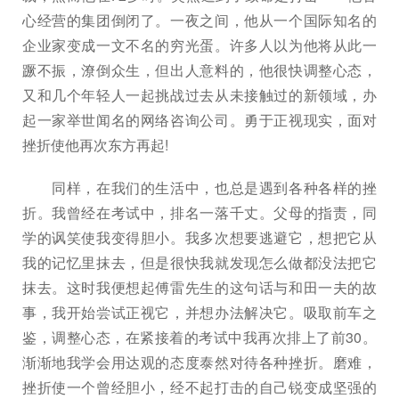
心经营的集团倒闭了。一夜之间，他从一个国际知名的
企业家变成一文不名的穷光蛋。许多人以为他将从此一
蹶不振，潦倒众生，但出人意料的，他很快调整心态，
又和几个年轻人一起挑战过去从未接触过的新领域，办
起一家举世闻名的网络咨询公司。勇于正视现实，面对
挫折使他再次东方再起!
同样，在我们的生活中，也总是遇到各种各样的挫
折。我曾经在考试中，排名一落千丈。父母的指责，同
学的讽笑使我变得胆小。我多次想要逃避它，想把它从
我的记忆里抹去，但是很快我就发现怎么做都没法把它
抹去。这时我便想起傅雷先生的这句话与和田一夫的故
事，我开始尝试正视它，并想办法解决它。吸取前车之
鉴，调整心态，在紧接着的考试中我再次排上了前30。
渐渐地我学会用达观的态度泰然对待各种挫折。磨难，
挫折使一个曾经胆小，经不起打击的自己锐变成坚强的