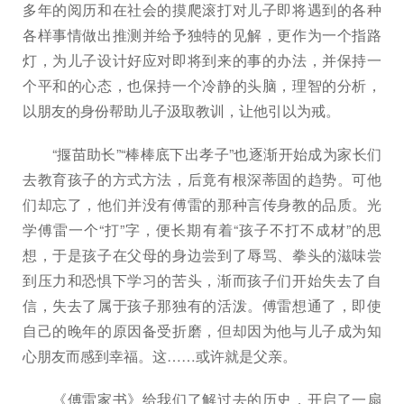
多年的阅历和在社会的摸爬滚打对儿子即将遇到的各种
各样事情做出推测并给予独特的见解，更作为一个指路
灯，为儿子设计好应对即将到来的事的办法，并保持一
个平和的心态，也保持一个冷静的头脑，理智的分析，
以朋友的身份帮助儿子汲取教训，让他引以为戒。
“揠苗助长”“棒棒底下出孝子”也逐渐开始成为家长们
去教育孩子的方式方法，后竟有根深蒂固的趋势。可他
们却忘了，他们并没有傅雷的那种言传身教的品质。光
学傅雷一个“打”字，便长期有着“孩子不打不成材”的思
想，于是孩子在父母的身边尝到了辱骂、拳头的滋味尝
到压力和恐惧下学习的苦头，渐而孩子们开始失去了自
信，失去了属于孩子那独有的活泼。傅雷想通了，即使
自己的晚年的原因备受折磨，但却因为他与儿子成为知
心朋友而感到幸福。这……或许就是父亲。
《傅雷家书》给我们了解过去的历史，开启了一扇