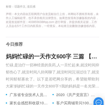
标签：
话题作文
,
读后感
声明：本文内容由互联网用户自发贡献自行上传，本网站不拥有所有权，未
作人工编辑处理，也不承担相关法律责任。如果您发现有涉嫌版权的内容，
欢迎发送邮件至：403855638#qq.com 进行举报，并提供相关证据，工作
人员会在5个工作日内联系你，一经查实，本站将立刻删除涉嫌侵权内容。
今日推荐
妈妈忙碌的一天作文600字 三篇 【600字】
忙碌,是治疗一切神经质的良药,人一旦忙起来,就没时间抑
郁伤心了,就没时间八卦闲聊了,就没时间沉溺过往了,就没
时间郁郁寡欢了。以下是若吧网分享的，希望能帮助到
大家!妈妈忙碌的一天作文600字1我的妈妈是一名光荣的
人民警察，她总有做不完的事情。
广东省专业技术人员职称管理系统最新 【热点话题】
2020《共产党宣言》读后感三篇 【读后感】
家长会感想和收获100字 家长会的感悟和收获 【热点话题】
客户买商铺常问100问题 【热点话题】