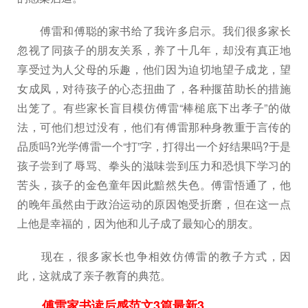
傅雷和傅聪的家书给了我许多启示。我们很多家长
忽视了同孩子的朋友关系，养了十几年，却没有真正地
享受过为人父母的乐趣，他们因为迫切地望子成龙，望
女成凤，对待孩子的心态扭曲了，各种揠苗助长的措施
出笼了。有些家长盲目模仿傅雷“棒槌底下出孝子”的做
法，可他们想过没有，他们有傅雷那种身教重于言传的
品质吗?光学傅雷一个“打”字，打得出一个好结果吗?于是
孩子尝到了辱骂、拳头的滋味尝到压力和恐惧下学习的
苦头，孩子的金色童年因此黯然失色。傅雷悟通了，他
的晚年虽然由于政治运动的原因饱受折磨，但在这一点
上他是幸福的，因为他和儿子成了最知心的朋友。
现在，很多家长也争相效仿傅雷的教子方式，因
此，这就成了亲子教育的典范。
傅雷家书读后感范文3篇最新3