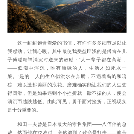
这一封封饱含着爱的书信，有许许多多细节足以让
我感动，让我心暖。其中最使我受益匪浅的是傅雷在儿
子傅聪精神消沉时送来的鼓励：“人一辈子都在高潮，
——低潮中浮沉，唯有庸碌的人，生活才如死水一
般。”是的，人的生命似洪水在奔腾，不遇着岛屿和暗
礁，难以激起美丽的浪花。磨难确实能让我们的人生变
得圆滑，但是如果遇到小小挫折就一蹶不振的人，便会
消沉而越跌越低。由此可见，勇于面对挫折，正视现实
是十分重要的。
和田一夫曾是日本最大的零售集团——八佰伴的总
裁，然而他在72岁时。突然遭到了致命是打击——他苦