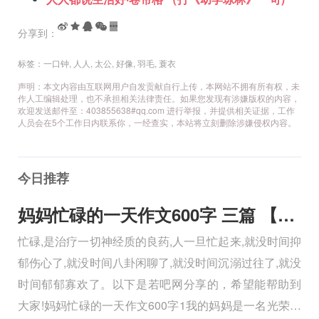
分享到：
标签：
一口钟
,
人人
,
太公
,
好像
,
羽毛
,
蓑衣
声明：本文内容由互联网用户自发贡献自行上传，本网站不拥有所有权，未
作人工编辑处理，也不承担相关法律责任。如果您发现有涉嫌版权的内容，
欢迎发送邮件至：403855638#qq.com 进行举报，并提供相关证据，工作
人员会在5个工作日内联系你，一经查实，本站将立刻删除涉嫌侵权内容。
今日推荐
妈妈忙碌的一天作文600字 三篇 【600字】
忙碌,是治疗一切神经质的良药,人一旦忙起来,就没时间抑
郁伤心了,就没时间八卦闲聊了,就没时间沉溺过往了,就没
时间郁郁寡欢了。以下是若吧网分享的，希望能帮助到
大家!妈妈忙碌的一天作文600字1我的妈妈是一名光荣的