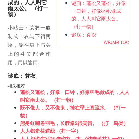
成的，人人叫它
谜面：蓬松又蓬松，好像
雨太公。 （打一
一口钟，好像羽毛做成
物）
的，人人叫它雨太公。
（打一物）
小贴士：蓑衣一般
谜底：蓑衣
制成上衣与下裙两
WPJAM TOC
块，穿在身上与头
上的斗笠配合使
用，用以遮雨。
谜底：蓑衣
相关推荐
蓬松又蓬松，好像一口钟，好像羽毛做成的，人人
叫它雨太公。 （打一物）
既不像人，又不像鬼，挂在壁上直流水。 （打一
物）
黑身红嘴卷羽毛，长脖像2很高贵。 （打一鸟类）
人人都走横道线 （打一字）
人人都说生活好·卷帘格 （打《幼学琼林》一句）